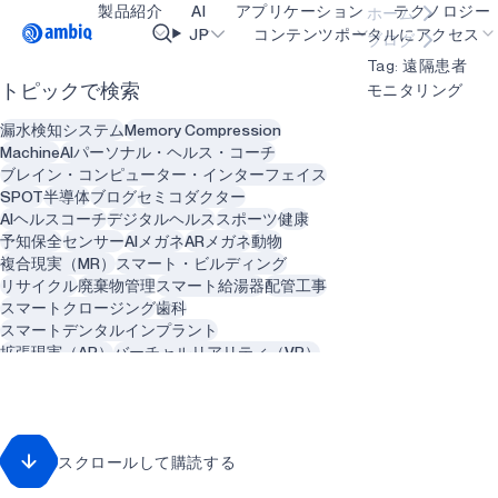
製品紹介
AI
アプリケーション
テクノロジー
ホーム
Video title
JP
コンテンツポータルにアクセス
ブログ
Tag: 遠隔患者
モニタリング
トピックで検索
ヘルスケア
blueSPOT
OK
漏水検知システム
Memory Compression
インダストリアル・エッジ
graphiqSPOT
Machine
AIパーソナル・ヘルス・コーチ
ブレイン・コンピューター・インターフェイス
スマート・リモコン
neuralSPOT
SPOT
半導体
ブログ
セミコダクター
AIヘルスコーチ
デジタルヘルス
スポーツ
健康
スマートホームとビル
secureSPOT
予知保全
センサー
AIメガネ
ARメガネ
動物
複合現実（MR）
スマート・ビルディング
スマートカード
SPOT
リサイクル
廃棄物管理
スマート給湯器
配管工事
スマートクロージング
歯科
ウェアラブル
turboSPOT
スマートデンタルインプラント
ゲーミング
拡張現実（AR）
バーチャルリアリティ（VR）
メンタルヘルス
歯科医
歯科
ヒアラブル
コンピュータビジョン
人工知能
カメラ
スマートグラス
遠隔患者モニタリング
肺疾患
回転数
再生可能エネルギー
スクロールして購読する
クリーン・エネルギー
持続可能性
農業
ソーラー
アグテック
アグリテック
ゲーミング