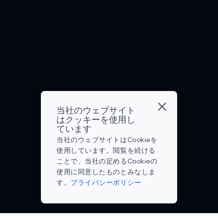
ジタル
遠隔患
者モニ
タリン
グ
（RP
機器は
すでに
患者の
転帰を
改善し
当社のウェブサイト
てい
はクッキーを使用し
ています
る。大
当社のウェブサイトはCookieを
手テク
使用しています。閲覧を続ける
ノロジ
ことで、当社の定めるCookieの
ー企業
使用に同意したものとみなしま
による
す。
プライバシーポリシー.
革新的
な製品
によ
り、肺