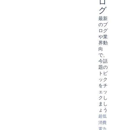
ロ
グ
最新
のブ
ログ
や業
界動
向
で、
今話
題の
トピ
ック
をチ
ェッ
クし
まし
ょう
超低
消費
電力