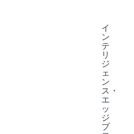
エネルギーハーベスティング
リモコン
スマートバンド
アポロ
パートナーシップ
専門家に聞く
早期発見
指紋
埋め込み
フィットネストラッカー
予防
エッジデバイス
スマートホーム
ウェアラブル
オーディオ
イ
常時接続
スマートカード
スマートウォッチ
声
AI
ン
音声コマンド
エッジAI
エッジ
IIoT
予防メンテナンス
バッテリー駆動
テ
エネルギー効率
バイオメトリック
COVID-19
リ
常に耳を傾ける
Green energy
Sport
ジ
ェ
ン
ス・
エ
ッ
ジ
ブ