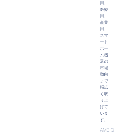
用、
医療
用、
産業
用、
スマ
ート
ホー
ム機
器の
市場
動向
まで
幅広
く取
り上
げて
いま
す。
AMBIQ