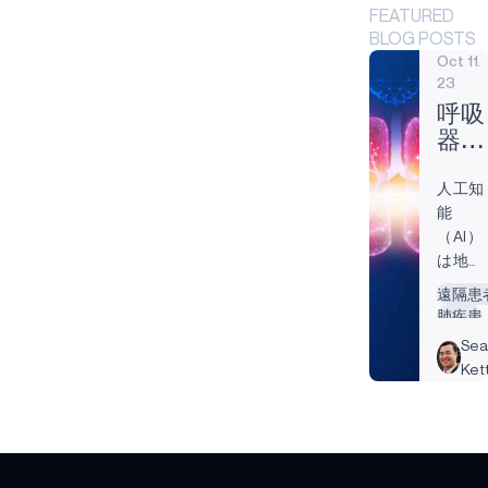
FEATURED
BLOG POSTS
Oct 11.
23
呼吸
器内
科に
人工知
新風
能
を吹
（AI）
き込
は地球
む
上のあ
遠隔患
らゆる
肺疾患
産業を
回転数
Se
変えよ
Ket
うとし
てい
る。
ヘルス
ケア