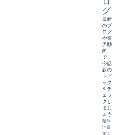
ロ
グ
最新
のブ
ログ
や業
界動
向
で、
今話
題の
トピ
ック
をチ
ェッ
クし
まし
ょう
超低
消費
電力