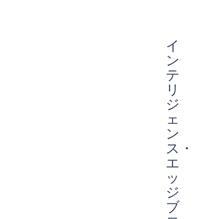
エネルギーハーベスティング
リモコン
スマートバンド
アポロ
パートナーシップ
専門家に聞く
早期発見
指紋
埋め込み
フィットネストラッカー
予防
エッジデバイス
スマートホーム
ウェアラブル
オーディオ
イ
常時接続
スマートカード
スマートウォッチ
声
AI
ン
音声コマンド
エッジAI
エッジ
IIoT
予防メンテナンス
バッテリー駆動
テ
エネルギー効率
バイオメトリック
COVID-19
リ
常に耳を傾ける
Green energy
Sport
ジ
ェ
ン
ス・
エ
ッ
ジ
ブ