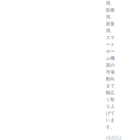
用、
医療
用、
産業
用、
スマ
ート
ホー
ム機
器の
市場
動向
まで
幅広
く取
り上
げて
いま
す。
AMBIQ