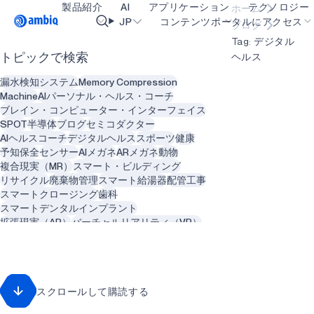
製品紹介
AI
アプリケーション
テクノロジー
ホーム
Video title
JP
コンテンツポータルにアクセス
ブログ
Tag: デジタル
ヘルス
トピックで検索
ヘルスケア
blueSPOT
OK
漏水検知システム
Memory Compression
インダストリアル・エッジ
graphiqSPOT
Machine
AIパーソナル・ヘルス・コーチ
ブレイン・コンピューター・インターフェイス
スマート・リモコン
neuralSPOT
SPOT
半導体
ブログ
セミコダクター
AIヘルスコーチ
デジタルヘルス
スポーツ
健康
スマートホームとビル
secureSPOT
予知保全
センサー
AIメガネ
ARメガネ
動物
複合現実（MR）
スマート・ビルディング
スマートカード
SPOT
リサイクル
廃棄物管理
スマート給湯器
配管工事
スマートクロージング
歯科
ウェアラブル
turboSPOT
スマートデンタルインプラント
ゲーミング
拡張現実（AR）
バーチャルリアリティ（VR）
メンタルヘルス
歯科医
歯科
ヒアラブル
コンピュータビジョン
人工知能
カメラ
スマートグラス
遠隔患者モニタリング
肺疾患
回転数
再生可能エネルギー
スクロールして購読する
クリーン・エネルギー
持続可能性
農業
ソーラー
アグテック
アグリテック
ゲーミング