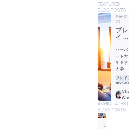
FEATURED
BLOG POSTS
May 21.
25
ブレ
イン
コン
ハーバ
ピュ
ード大
ータ
学医学
イン
大学院
タフ
によれ
ブレイ
ェー
ば、人
デジタ
ス
間の脳
健康
Cha
（B
は非常
Wa
技術
に複雑
AMBIQ LATEST
で理
で、推
BLOG POSTS
解す
定860
億個の
る脳
Oct
ニュー
の健